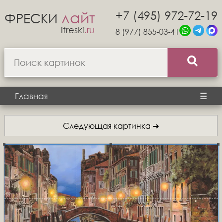
+7 (495) 972-72-19
лайт
ФРЕСКИ
ifreski
.ru
8 (977) 855-03-41
Главная
☰
Следующая картинка ➜