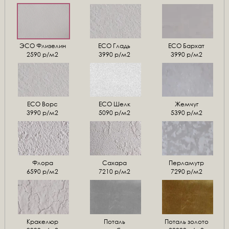
ЭСО Флизелин
ЕСО Гладь
ECO Бархат
2590 р/м2
3990 р/м2
3990 р/м2
ЕСО Ворс
ЕСО Шелк
Жемчуг
3990 р/м2
5090 р/м2
5390 р/м2
Флора
Сахара
Перламутр
6590 р/м2
7210 р/м2
7290 р/м2
Кракелюр
Поталь
Поталь золото