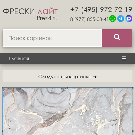
+7 (495) 972-72-19
лайт
ФРЕСКИ
ifreski
.ru
8 (977) 855-03-41
Главная
☰
Следующая картинка ➜