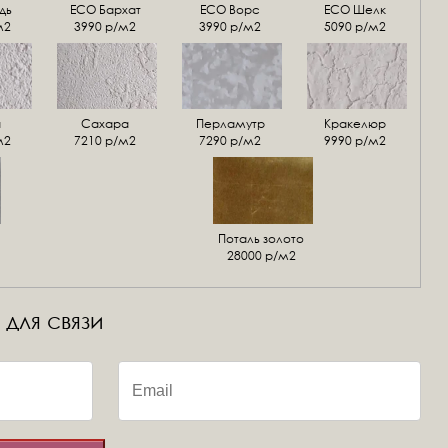
дь
ECO Бархат
ЕСО Ворс
ЕСО Шелк
м2
3990 р/м2
3990 р/м2
5090 р/м2
а
Сахара
Перламутр
Кракелюр
м2
7210 р/м2
7290 р/м2
9990 р/м2
Поталь золото
28000 р/м2
 для связи