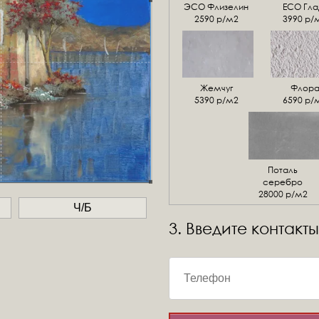
ЭСО Флизелин
ЕСО Гла
2590 р/м2
3990 р/
Жемчуг
Флор
5390 р/м2
6590 р/
Поталь
серебро
28000 р/м2
Ч/Б
3. Введите контакты