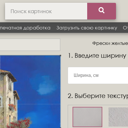
печатная доработка
Загрузить свою картинку
О
Фрески желтые,
1. Введите ширину
2. Выберите текст