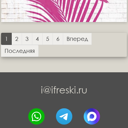
1
2
3
4
5
6
Вперед
Последняя
i@ifreski.ru