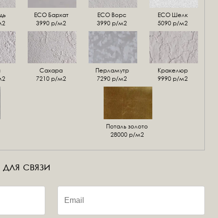
дь
ECO Бархат
ЕСО Ворс
ЕСО Шелк
м2
3990 р/м2
3990 р/м2
5090 р/м2
а
Сахара
Перламутр
Кракелюр
м2
7210 р/м2
7290 р/м2
9990 р/м2
Поталь золото
28000 р/м2
 для связи