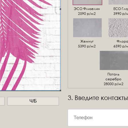
ЭСО Флизелин
ЕСО Гла
2590 р/м2
3990 р/
Жемчуг
Флор
5390 р/м2
6590 р/
Поталь
серебро
28000 р/м2
3. Введите контакты
Ч/Б