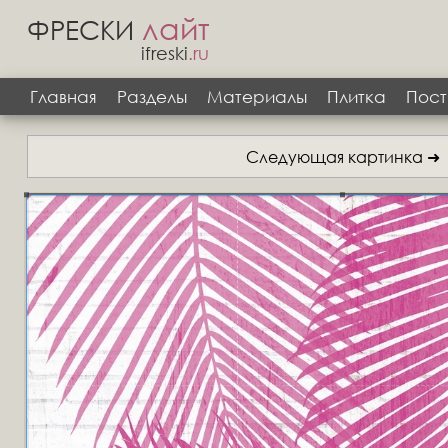
лайт
ФРЕСКИ
ifreski
.ru
Главная
Разделы
Материалы
Плитка
Пост
Следующая картинка ➜