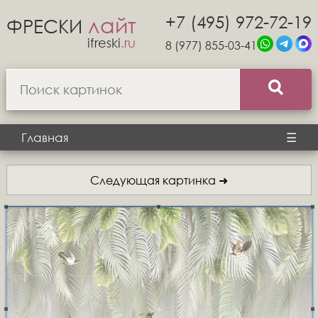
+7 (495) 972-72-19
лайт
ФРЕСКИ
ifreski
.ru
8 (977) 855-03-41
Главная
☰
Следующая картинка ➜