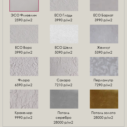
ЭСО Флизелин
ЕСО Гладь
ECO Бархат
2590 р/м2
3990 р/м2
3990 р/м2
ЕСО Ворс
ЕСО Шелк
Жемчуг
3990 р/м2
5090 р/м2
5390 р/м2
Флора
Сахара
Перламутр
6590 р/м2
7210 р/м2
7290 р/м2
Кракелюр
Поталь
Поталь золото
9990 р/м2
серебро
28000 р/м2
28000 р/м2