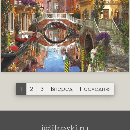
1
2
3
Вперед
Последняя
i@ifreski.ru