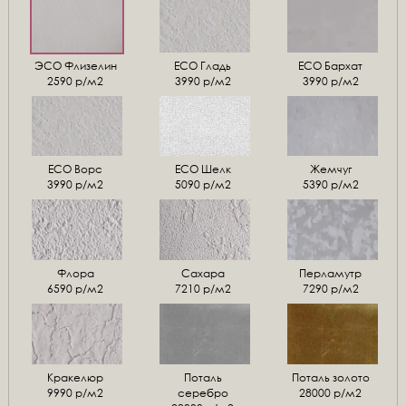
ЭСО Флизелин
ЕСО Гладь
ECO Бархат
2590 р/м2
3990 р/м2
3990 р/м2
ЕСО Ворс
ЕСО Шелк
Жемчуг
3990 р/м2
5090 р/м2
5390 р/м2
Флора
Сахара
Перламутр
6590 р/м2
7210 р/м2
7290 р/м2
Кракелюр
Поталь
Поталь золото
9990 р/м2
серебро
28000 р/м2