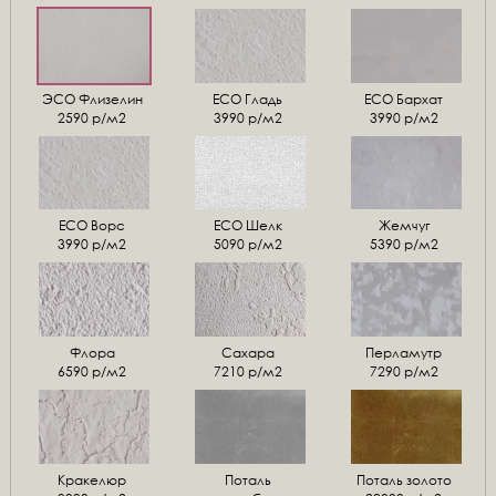
ЭСО Флизелин
ЕСО Гладь
ECO Бархат
2590 р/м2
3990 р/м2
3990 р/м2
ЕСО Ворс
ЕСО Шелк
Жемчуг
3990 р/м2
5090 р/м2
5390 р/м2
Флора
Сахара
Перламутр
6590 р/м2
7210 р/м2
7290 р/м2
Кракелюр
Поталь
Поталь золото