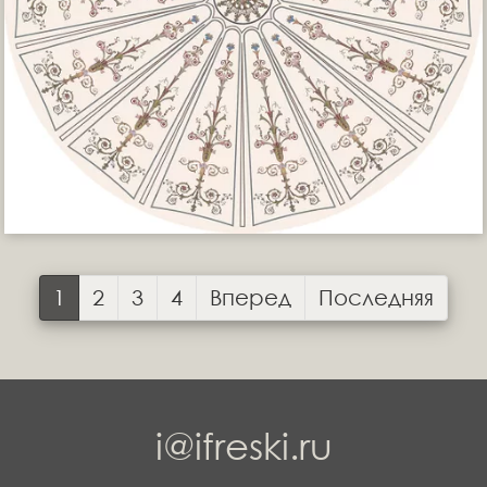
1
2
3
4
Вперед
Последняя
i@ifreski.ru