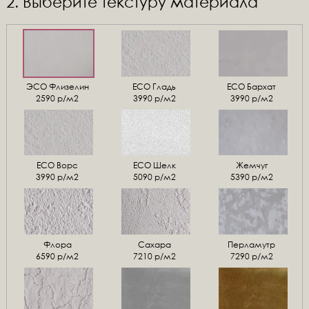
2. Выберите текстуру материала
ЭСО Флизелин
ЕСО Гладь
ECO Бархат
2590 р/м2
3990 р/м2
3990 р/м2
ЕСО Ворс
ЕСО Шелк
Жемчуг
3990 р/м2
5090 р/м2
5390 р/м2
Флора
Сахара
Перламутр
6590 р/м2
7210 р/м2
7290 р/м2