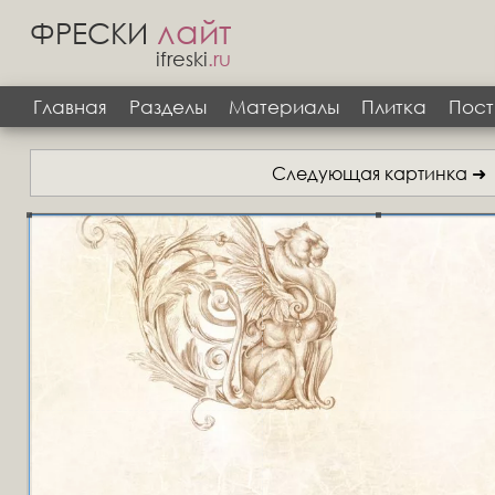
лайт
ФРЕСКИ
ifreski
.ru
Главная
Разделы
Материалы
Плитка
Пост
Следующая картинка ➜