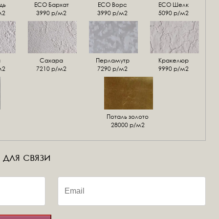
дь
ECO Бархат
ЕСО Ворс
ЕСО Шелк
м2
3990 р/м2
3990 р/м2
5090 р/м2
а
Сахара
Перламутр
Кракелюр
м2
7210 р/м2
7290 р/м2
9990 р/м2
Поталь золото
28000 р/м2
 для связи