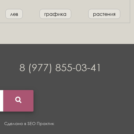
лев
графика
растения
8 (977) 855-03-41
Сделано в
SEO Практик