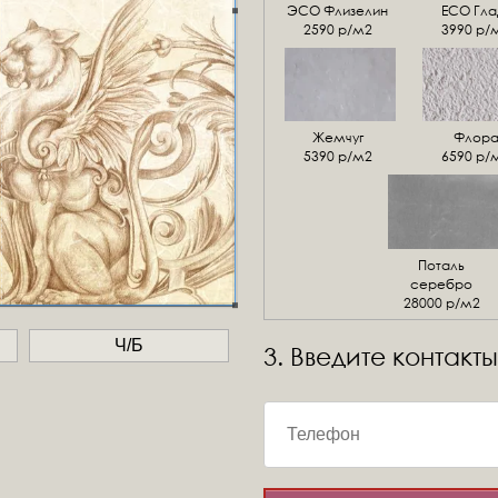
ЭСО Флизелин
ЕСО Гла
2590 р/м2
3990 р/
Жемчуг
Флор
5390 р/м2
6590 р/
Поталь
серебро
28000 р/м2
Ч/Б
3. Введите контакты