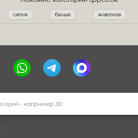
сепия
белые
животное
г.