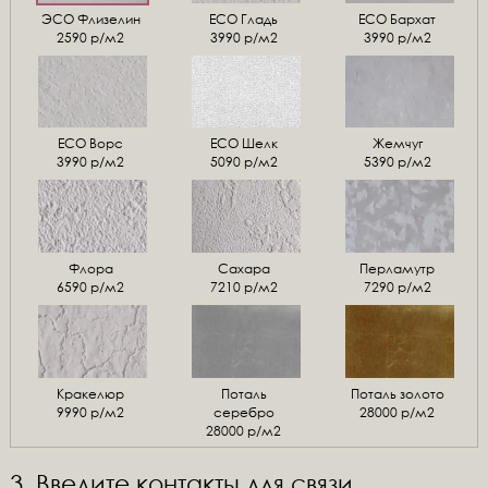
ЭСО Флизелин
ЕСО Гладь
ECO Бархат
2590 р/м2
3990 р/м2
3990 р/м2
ЕСО Ворс
ЕСО Шелк
Жемчуг
3990 р/м2
5090 р/м2
5390 р/м2
Флора
Сахара
Перламутр
6590 р/м2
7210 р/м2
7290 р/м2
Кракелюр
Поталь
Поталь золото
9990 р/м2
серебро
28000 р/м2
28000 р/м2
3. Введите контакты для связи