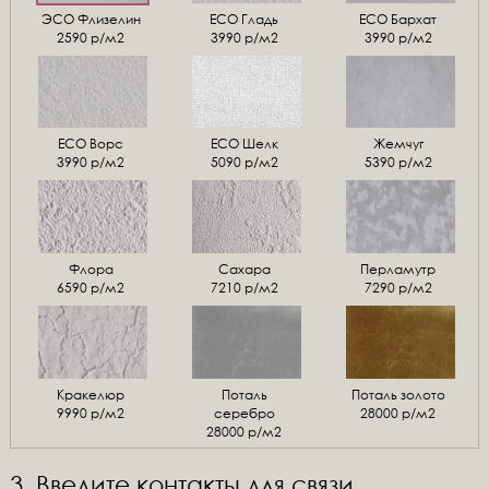
ЭСО Флизелин
ЕСО Гладь
ECO Бархат
2590 р/м2
3990 р/м2
3990 р/м2
ЕСО Ворс
ЕСО Шелк
Жемчуг
3990 р/м2
5090 р/м2
5390 р/м2
Флора
Сахара
Перламутр
6590 р/м2
7210 р/м2
7290 р/м2
Кракелюр
Поталь
Поталь золото
9990 р/м2
серебро
28000 р/м2
28000 р/м2
3. Введите контакты для связи