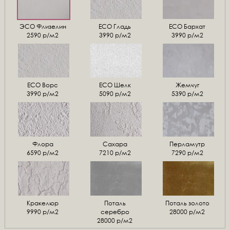
ЭСО Флизелин
ЕСО Гладь
ECO Бархат
2590 р/м2
3990 р/м2
3990 р/м2
ЕСО Ворс
ЕСО Шелк
Жемчуг
3990 р/м2
5090 р/м2
5390 р/м2
Флора
Сахара
Перламутр
6590 р/м2
7210 р/м2
7290 р/м2
Кракелюр
Поталь
Поталь золото
9990 р/м2
серебро
28000 р/м2
28000 р/м2