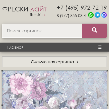
+7 (495) 972-72-19
лайт
ФРЕСКИ
ifreski
.ru
8 (977) 855-03-41
Главная
☰
Следующая картинка ➜