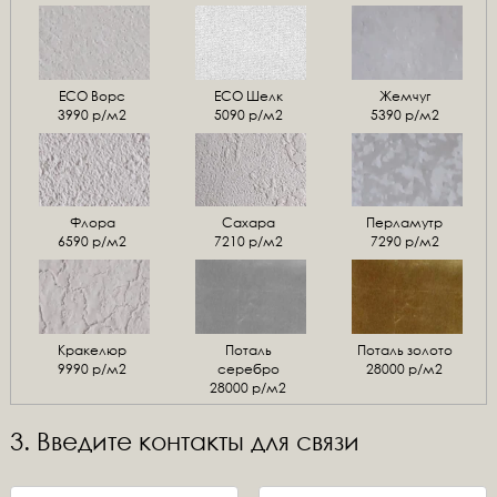
ЕСО Ворс
ЕСО Шелк
Жемчуг
3990 р/м2
5090 р/м2
5390 р/м2
Флора
Сахара
Перламутр
6590 р/м2
7210 р/м2
7290 р/м2
Кракелюр
Поталь
Поталь золото
9990 р/м2
серебро
28000 р/м2
28000 р/м2
3. Введите контакты для связи