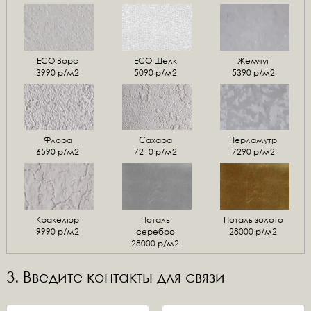
ЕСО Ворс
ЕСО Шелк
Жемчуг
3990 р/м2
5090 р/м2
5390 р/м2
Флора
Сахара
Перламутр
6590 р/м2
7210 р/м2
7290 р/м2
Кракелюр
Поталь
Поталь золото
9990 р/м2
серебро
28000 р/м2
28000 р/м2
3. Введите контакты для связи