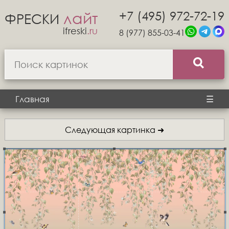
+7 (495) 972-72-19
лайт
ФРЕСКИ
ifreski
.ru
8 (977) 855-03-41
Главная
☰
Следующая картинка ➜