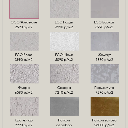
ЭСО Флизелин
ЕСО Гладь
ECO Бархат
2590 р/м2
3990 р/м2
3990 р/м2
ЕСО Ворс
ЕСО Шелк
Жемчуг
3990 р/м2
5090 р/м2
5390 р/м2
Флора
Сахара
Перламутр
6590 р/м2
7210 р/м2
7290 р/м2
Кракелюр
Поталь
Поталь золото
9990 р/м2
серебро
28000 р/м2