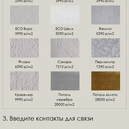
2590 р/м2
3990 р/м2
3990 р/м2
ЕСО Ворс
ЕСО Шелк
Жемчуг
3990 р/м2
5090 р/м2
5390 р/м2
Флора
Сахара
Перламутр
6590 р/м2
7210 р/м2
7290 р/м2
Кракелюр
Поталь
Поталь золото
9990 р/м2
серебро
28000 р/м2
28000 р/м2
3. Введите контакты для связи