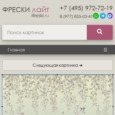
+7 (495) 972-72-19
лайт
ФРЕСКИ
ifreski
.ru
8 (977) 855-03-41
Главная
☰
Следующая картинка ➜