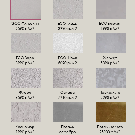
ЭСО Флизелин
ЕСО Гладь
ECO Бархат
2590 р/м2
3990 р/м2
3990 р/м2
ЕСО Ворс
ЕСО Шелк
Жемчуг
3990 р/м2
5090 р/м2
5390 р/м2
Флора
Сахара
Перламутр
6590 р/м2
7210 р/м2
7290 р/м2
Кракелюр
Поталь
Поталь золото
9990 р/м2
серебро
28000 р/м2