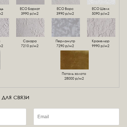
дь
ECO Бархат
ЕСО Ворс
ЕСО Шелк
м2
3990 р/м2
3990 р/м2
5090 р/м2
а
Сахара
Перламутр
Кракелюр
м2
7210 р/м2
7290 р/м2
9990 р/м2
Поталь золото
28000 р/м2
 для связи