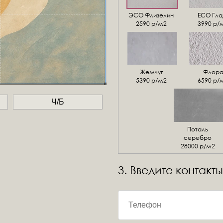
ЭСО Флизелин
ЕСО Гла
2590 р/м2
3990 р/
Жемчуг
Флор
5390 р/м2
6590 р/
Ч/Б
Поталь
серебро
28000 р/м2
3. Введите контакты