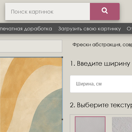
печатная доработка
Загрузить свою картинку
О
Фрески абстракция, со
1. Введите ширину
2. Выберите текст