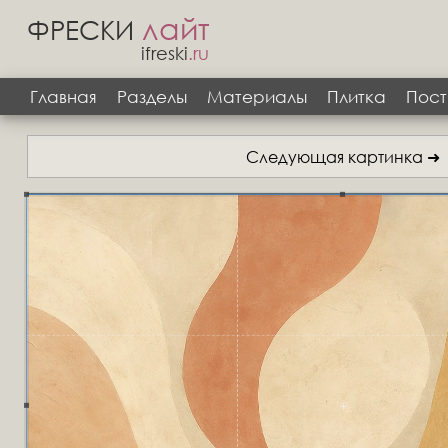
лайт
ФРЕСКИ
ifreski
.ru
Главная
Разделы
Материалы
Плитка
Пост
Следующая картинка ➜