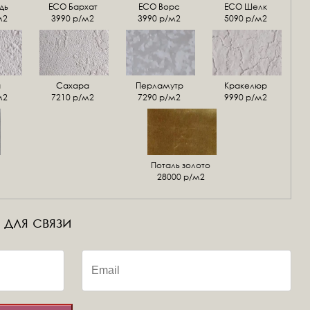
дь
ECO Бархат
ЕСО Ворс
ЕСО Шелк
м2
3990 р/м2
3990 р/м2
5090 р/м2
а
Сахара
Перламутр
Кракелюр
м2
7210 р/м2
7290 р/м2
9990 р/м2
Поталь золото
28000 р/м2
 для связи