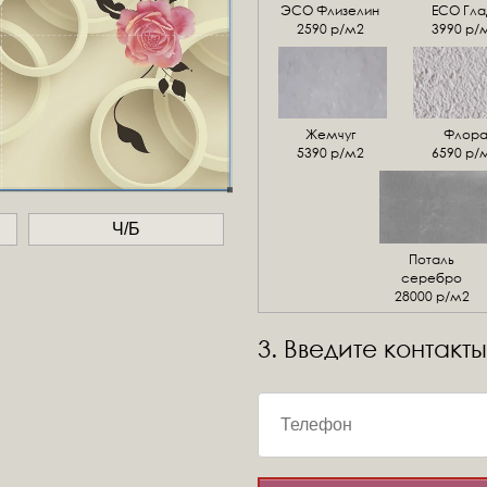
ЭСО Флизелин
ЕСО Гла
2590 р/м2
3990 р/
Жемчуг
Флор
5390 р/м2
6590 р/
Ч/Б
Поталь
серебро
28000 р/м2
3. Введите контакты