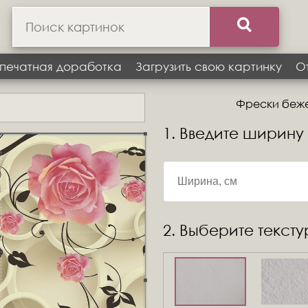
печатная доработка
Загрузить свою картинку
О
Фрески бежев
1. Введите ширину
2. Выберите текст