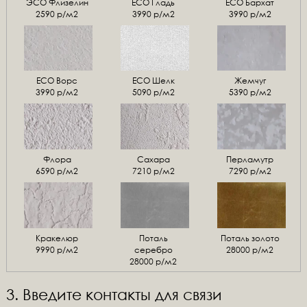
ЭСО Флизелин
ЕСО Гладь
ECO Бархат
2590 р/м2
3990 р/м2
3990 р/м2
ЕСО Ворс
ЕСО Шелк
Жемчуг
3990 р/м2
5090 р/м2
5390 р/м2
Флора
Сахара
Перламутр
6590 р/м2
7210 р/м2
7290 р/м2
Кракелюр
Поталь
Поталь золото
9990 р/м2
серебро
28000 р/м2
28000 р/м2
3. Введите контакты для связи