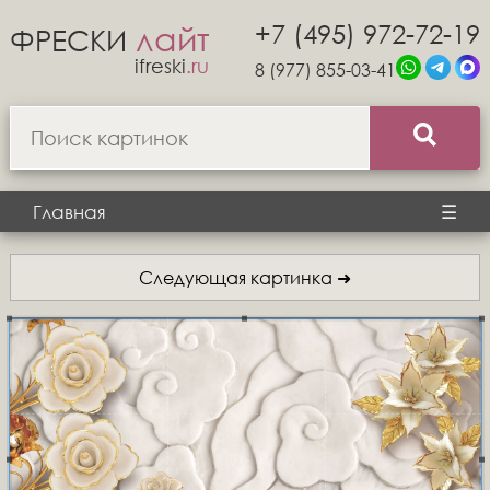
+7 (495) 972-72-19
лайт
ФРЕСКИ
ifreski
.ru
8 (977) 855-03-41
Главная
☰
Следующая картинка ➜