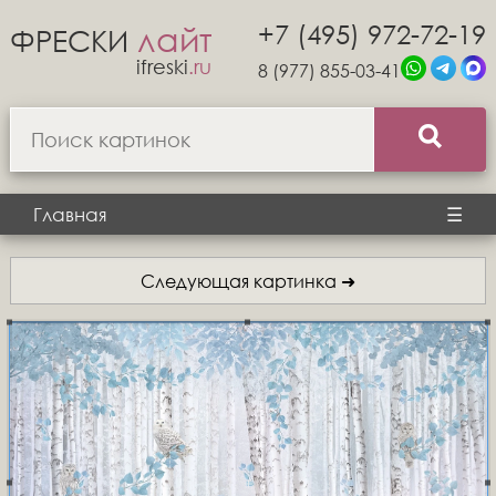
+7 (495) 972-72-19
лайт
ФРЕСКИ
ifreski
.ru
8 (977) 855-03-41
Главная
☰
Следующая картинка ➜