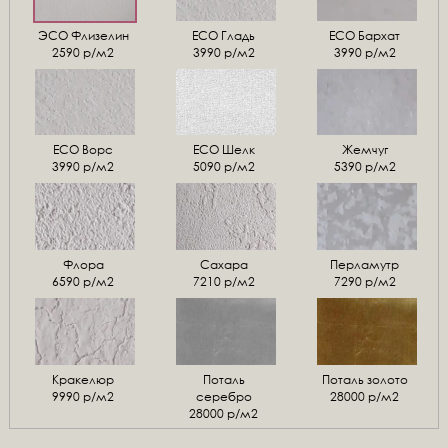
ЭСО Флизелин
ЕСО Гладь
ECO Бархат
2590 р/м2
3990 р/м2
3990 р/м2
ЕСО Ворс
ЕСО Шелк
Жемчуг
3990 р/м2
5090 р/м2
5390 р/м2
Флора
Сахара
Перламутр
6590 р/м2
7210 р/м2
7290 р/м2
Кракелюр
Поталь
Поталь золото
9990 р/м2
серебро
28000 р/м2
28000 р/м2