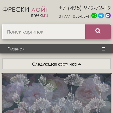
+7 (495) 972-72-19
лайт
ФРЕСКИ
ifreski
.ru
8 (977) 855-03-41
Главная
☰
Следующая картинка ➜