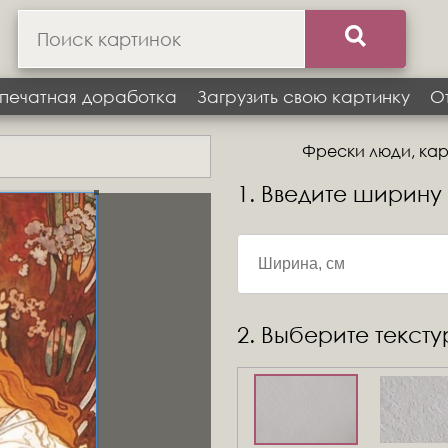
печатная доработка
Загрузить свою картинку
О
Фрески люди, карт
1. Введите ширину
2. Выберите текст