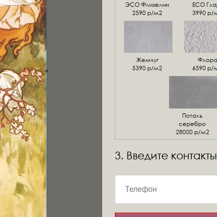
ЭСО Флизелин
ЕСО Гла
2590 р/м2
3990 р/
Жемчуг
Флор
5390 р/м2
6590 р/
Поталь
серебро
28000 р/м2
3. Введите контакты