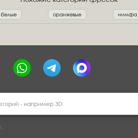
белые
оранжевые
нимфа
г.