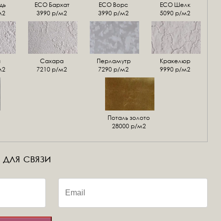
дь
ECO Бархат
ЕСО Ворс
ЕСО Шелк
м2
3990 р/м2
3990 р/м2
5090 р/м2
а
Сахара
Перламутр
Кракелюр
м2
7210 р/м2
7290 р/м2
9990 р/м2
Поталь золото
28000 р/м2
 для связи