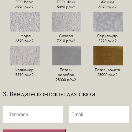
ЕСО Ворс
ЕСО Шелк
Жемчуг
3990 р/м2
5090 р/м2
5390 р/м2
Флора
Сахара
Перламутр
6590 р/м2
7210 р/м2
7290 р/м2
Кракелюр
Поталь
Поталь золото
9990 р/м2
серебро
28000 р/м2
28000 р/м2
3. Введите контакты для связи