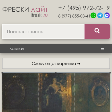
+7 (495) 972-72-19
лайт
ФРЕСКИ
ifreski
.ru
8 (977) 855-03-41
Главная
☰
Следующая картинка ➜