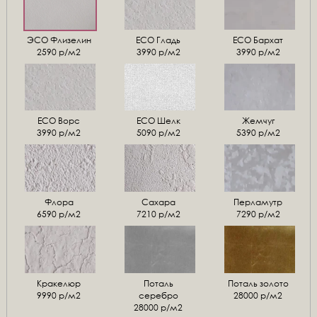
ЭСО Флизелин
ЕСО Гладь
ECO Бархат
2590 р/м2
3990 р/м2
3990 р/м2
ЕСО Ворс
ЕСО Шелк
Жемчуг
3990 р/м2
5090 р/м2
5390 р/м2
Флора
Сахара
Перламутр
6590 р/м2
7210 р/м2
7290 р/м2
Кракелюр
Поталь
Поталь золото
9990 р/м2
серебро
28000 р/м2
28000 р/м2