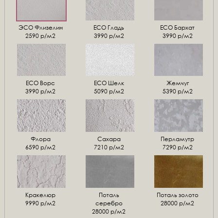
ЭСО Флизелин
ЕСО Гладь
ECO Бархат
2590 р/м2
3990 р/м2
3990 р/м2
ЕСО Ворс
ЕСО Шелк
Жемчуг
3990 р/м2
5090 р/м2
5390 р/м2
Флора
Сахара
Перламутр
6590 р/м2
7210 р/м2
7290 р/м2
Кракелюр
Поталь
Поталь золото
9990 р/м2
серебро
28000 р/м2
28000 р/м2