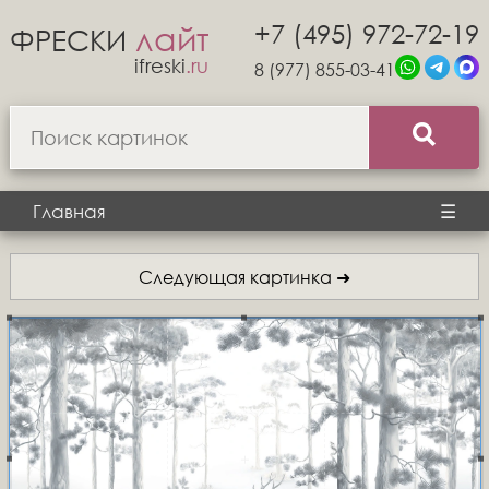
+7 (495) 972-72-19
лайт
ФРЕСКИ
ifreski
.ru
8 (977) 855-03-41
Главная
☰
Следующая картинка ➜