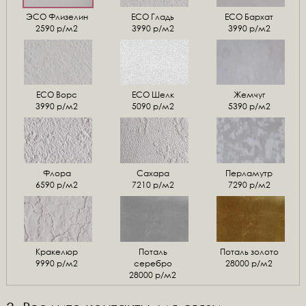
ЭСО Флизелин
ЕСО Гладь
ECO Бархат
2590 р/м2
3990 р/м2
3990 р/м2
ЕСО Ворс
ЕСО Шелк
Жемчуг
3990 р/м2
5090 р/м2
5390 р/м2
Флора
Сахара
Перламутр
6590 р/м2
7210 р/м2
7290 р/м2
Кракелюр
Поталь
Поталь золото
9990 р/м2
серебро
28000 р/м2
28000 р/м2