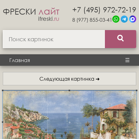
+7 (495) 972-72-19
лайт
ФРЕСКИ
ifreski
.ru
8 (977) 855-03-41
Главная
☰
Следующая картинка ➜