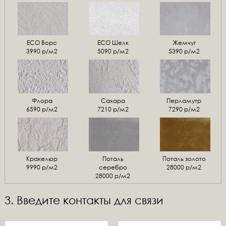
ЕСО Ворс
ЕСО Шелк
Жемчуг
3990 р/м2
5090 р/м2
5390 р/м2
Флора
Сахара
Перламутр
6590 р/м2
7210 р/м2
7290 р/м2
Кракелюр
Поталь
Поталь золото
9990 р/м2
серебро
28000 р/м2
28000 р/м2
3. Введите контакты для связи