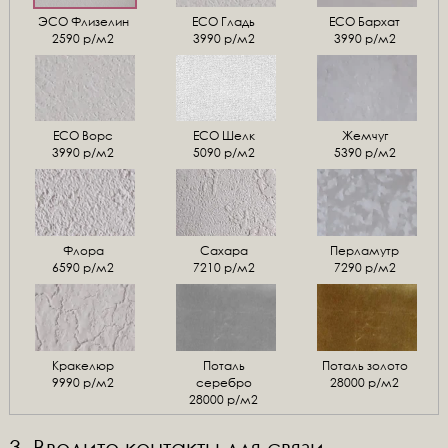
ЭСО Флизелин
ЕСО Гладь
ECO Бархат
2590 р/м2
3990 р/м2
3990 р/м2
ЕСО Ворс
ЕСО Шелк
Жемчуг
3990 р/м2
5090 р/м2
5390 р/м2
Флора
Сахара
Перламутр
6590 р/м2
7210 р/м2
7290 р/м2
Кракелюр
Поталь
Поталь золото
9990 р/м2
серебро
28000 р/м2
28000 р/м2
3. Введите контакты для связи