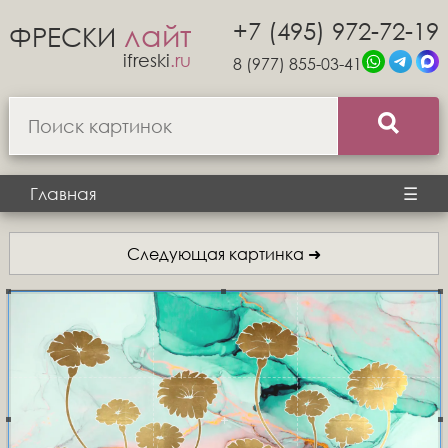
+7 (495) 972-72-19
лайт
ФРЕСКИ
ifreski
.ru
8 (977) 855-03-41
Главная
☰
Следующая картинка ➜