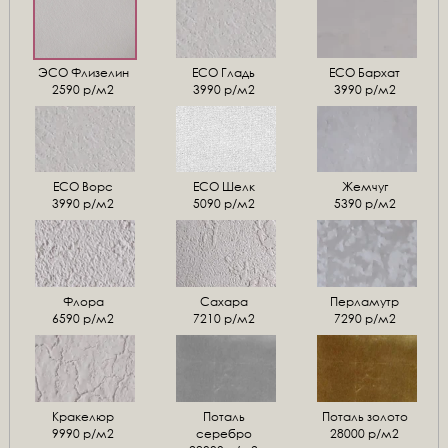
ЭСО Флизелин
ЕСО Гладь
ECO Бархат
2590 р/м2
3990 р/м2
3990 р/м2
ЕСО Ворс
ЕСО Шелк
Жемчуг
3990 р/м2
5090 р/м2
5390 р/м2
Флора
Сахара
Перламутр
6590 р/м2
7210 р/м2
7290 р/м2
Кракелюр
Поталь
Поталь золото
9990 р/м2
серебро
28000 р/м2